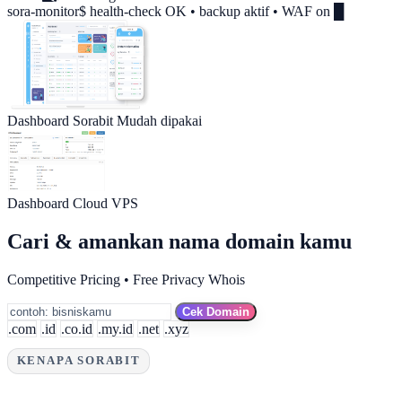
sora-monitor$ health-check
OK
• backup aktif • WAF on █
Dashboard Sorabit
Mudah dipakai
Dashboard Cloud VPS
Cari & amankan nama
domain
kamu
Competitive Pricing • Free Privacy Whois
Cek Domain
.com
.id
.co.id
.my.id
.net
.xyz
KENAPA SORABIT