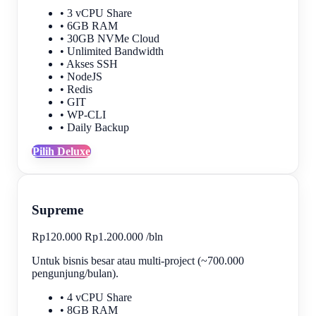
• 3 vCPU Share
• 6GB RAM
• 30GB NVMe Cloud
• Unlimited Bandwidth
• Akses SSH
• NodeJS
• Redis
• GIT
• WP-CLI
• Daily Backup
Pilih Deluxe
Supreme
Rp120.000
Rp1.200.000
/
bln
Untuk bisnis besar atau multi-project (~700.000
pengunjung/bulan).
• 4 vCPU Share
• 8GB RAM