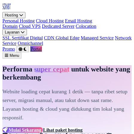
Hosting
Personal Hosting
Cloud Hosting
Email Hosting
Domain
Cloud VPS
Dedicated Server
Colocation
Layanan
SSL Sertifikat Digital
CDN Global Edge
Managed Service
Network
Service
Omnichannel
Promo
Portal
Menu
Performa
super cepat
untuk website yang
berkembang
Website loading cepat kurang 1 detik — tanpa ribet setup
server, migrasi manual, atau takut down saat rame.
Layanan hosting & cloud yang didukung tim lokal yang
responsif.
Mulai Sekarang
Lihat paket hosting