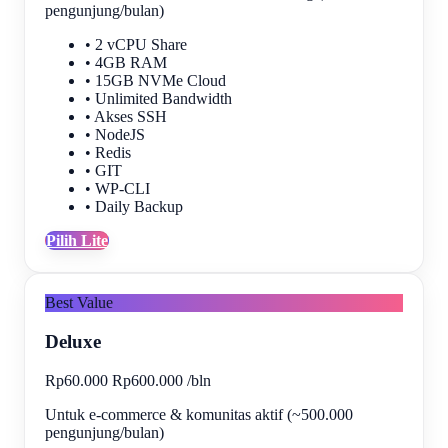
pengunjung/bulan)
• 2 vCPU Share
• 4GB RAM
• 15GB NVMe Cloud
• Unlimited Bandwidth
• Akses SSH
• NodeJS
• Redis
• GIT
• WP-CLI
• Daily Backup
Pilih Lite
Best Value
Deluxe
Rp60.000
Rp600.000
/
bln
Untuk e-commerce & komunitas aktif (~500.000
pengunjung/bulan)