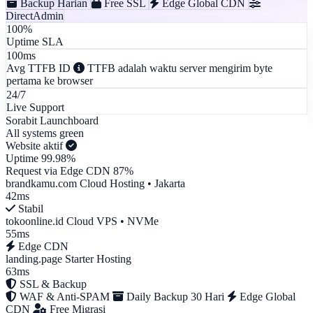
Backup Harian
Free SSL
Edge Global CDN
DirectAdmin
100%
Uptime SLA
100ms
Avg TTFB ID
TTFB adalah waktu server mengirim byte
pertama ke browser
24/7
Live Support
Sorabit Launchboard
All systems green
Website aktif
Uptime
99.98%
Request via Edge CDN
87%
brandkamu.com
Cloud Hosting • Jakarta
42ms
Stabil
tokoonline.id
Cloud VPS • NVMe
55ms
Edge CDN
landing.page
Starter Hosting
63ms
SSL & Backup
WAF & Anti-SPAM
Daily Backup 30 Hari
Edge Global
CDN
Free Migrasi